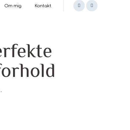
Om mig
Kontakt
erfekte
forhold
.