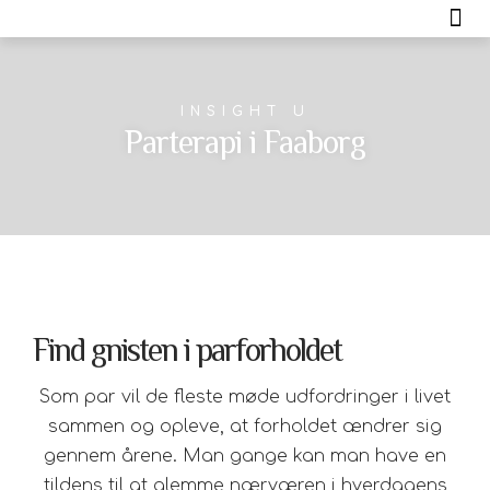
Jeg tilbyder
INSIGHT U
Parterapi i Faaborg
Find gnisten i parforholdet
Som par vil de fleste møde udfordringer i livet
sammen og opleve, at forholdet ændrer sig
gennem årene. Man gange kan man have en
tildens til at glemme nærværen i hverdagens